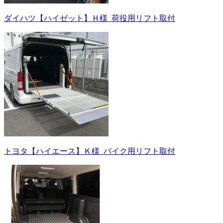
ダイハツ【ハイゼット】Ｈ様_荷役用リフト取付
トヨタ【ハイエース】Ｋ様_バイク用リフト取付