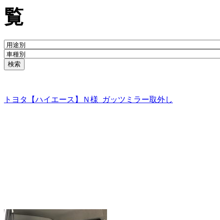
トヨタ【ハイエース】Ｎ様_ガッツミラー取外し